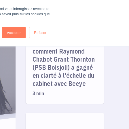
Se connecter
Démarrer
dont vous interagissez avec notre
n savoir plus sur les cookies que
Accepter
Refuser
Une planification
centrée sur l'humain :
comment Raymond
Chabot Grant Thornton
(PSB Boisjoli) a gagné
en clarté à l'échelle du
cabinet avec Beeye
3 min